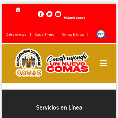
#MuniComas
Datos Abiertos
Control Interno
Normas Emitidas
Servicios en Línea