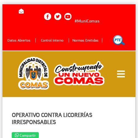
#MuniComas
Datos Abiertos
Control Interno
Normas Emitidas
OPERATIVO CONTRA LICORERÍAS
IRRESPONSABLES
Compartir