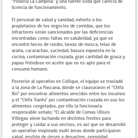
“Pollería La Campiña” y una fuente soda que carecía de
licencia de funcionamiento.
El personal de salud y sanidad, exhorto a los
propietarios de los negocios de comidas, que los
infractores serán sancionados por las deficiencias
encontradas como; faltas en salubridad, ya que se
encontró heces de roedor, larvas de mosca, telas de
araña, cucarachas, suciedad, basura expuesta en la
cocina, contaminación cruzada, gran cantidad de grasa y
papas friéndose en aceite que no es apto para el
consumo humano.
Posterior al operativo en Collique, el equipo se trasladó
a la zona de La Pascana, dónde se clausuraron el “Chifa
Xin” por encontrar alimentos vencidos entre los insumos
y el “Chifa Tianfu” por contaminación cruzada en sus los
alimentos congelados, por ello la funcionaria
responsable señalo; “El alcalde de Comas Ulises
Villegas viene luchando en distintos frentes para
proteger y cuidar a sus vecinos, es así que se desarrolló
un operativo inopinado multi áreas donde participaron
salud, gestión de riesgo y desastres, seguridad